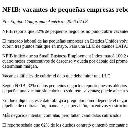
NFIB: vacantes de pequeñas empresas reb
Por Equipo Comprando América · 2026-07-03
NFIB reporta que 32% de pequeños negocios no pudo cubrir vacantes
El mercado laboral de las pequeñas empresas en Estados Unidos volvi
cubrir, tres puntos más que en mayo. Para una LLC de dueños LATAM, la
NFIB indicó que su Small Business Employment Index marcó 100.2 en 
cuatro meses consecutivos de descenso y queda por debajo del promedi
determinan margen.
Vacantes difíciles de cubrir: el dato que debe mirar una LLC
Según NFIB, 32% de los pequeños negocios reportó puestos abiertos qu
pequeña, una vacante sin cubrir no solo retrasa ventas; puede afectar s
En due diligence, este dato obliga a preguntar cómo depende el negoci
pipeline de contratación, manuales, supervisión, incentivos y estructu
Más negocios intentan contratar, pero faltan candidatos calificados
El reporte señala que 62% de los dueños contrató o intentó contrata