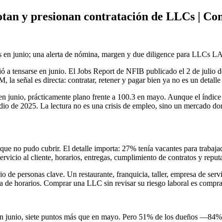
otan y presionan contratación de LLCs | 
 en junio; una alerta de nómina, margen y due diligence para LLCs 
ó a tensarse en junio. El Jobs Report de NFIB publicado el 2 de julio
 señal es directa: contratar, retener y pagar bien ya no es un detalle 
junio, prácticamente plano frente a 100.3 en mayo. Aunque el índice 
o de 2025. La lectura no es una crisis de empleo, sino un mercado dond
e no pudo cubrir. El detalle importa: 27% tenía vacantes para trabajad
ervicio al cliente, horarios, entregas, cumplimiento de contratos y reput
o de personas clave. Un restaurante, franquicia, taller, empresa de serv
ra de horarios. Comprar una LLC sin revisar su riesgo laboral es compra
r en junio, siete puntos más que en mayo. Pero 51% de los dueños —84%