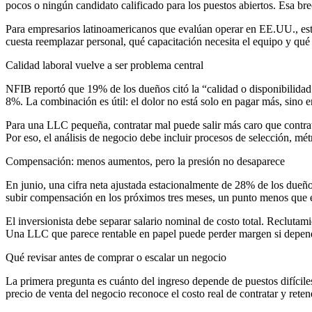
pocos o ningún candidato calificado para los puestos abiertos. Esa bre
Para empresarios latinoamericanos que evalúan operar en EE.UU., esto
cuesta reemplazar personal, qué capacitación necesita el equipo y qué p
Calidad laboral vuelve a ser problema central
NFIB reportó que 19% de los dueños citó la “calidad o disponibilida
8%. La combinación es útil: el dolor no está solo en pagar más, sino en
Para una LLC pequeña, contratar mal puede salir más caro que contratar
Por eso, el análisis de negocio debe incluir procesos de selección, mét
Compensación: menos aumentos, pero la presión no desaparece
En junio, una cifra neta ajustada estacionalmente de 28% de los due
subir compensación en los próximos tres meses, un punto menos que en
El inversionista debe separar salario nominal de costo total. Reclutam
Una LLC que parece rentable en papel puede perder margen si depende
Qué revisar antes de comprar o escalar un negocio
La primera pregunta es cuánto del ingreso depende de puestos difíciles 
precio de venta del negocio reconoce el costo real de contratar y ret