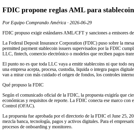
FDIC propone reglas AML para stablecoins
Por Equipo Comprando América · 2026-06-29
FDIC propuso exigir estándares AML/CFT y sanciones a emisores de s
La Federal Deposit Insurance Corporation (FDIC) puso sobre la mesa 
permitted payment stablecoin issuers supervisados por la FDIC cumpl
LLC, fintech, comercio electrónico o modelos que reciben pagos transfr
El punto no es que toda LLC vaya a emitir stablecoins ni que todo ne
una empresa acepta, procesa, custodia, liquida o integra pagos digital
van a mirar con más cuidado el origen de fondos, los controles intern
Qué propuso la FDIC
Según el comunicado oficial de la FDIC, la propuesta exigiría que c
económicas y requisitos de reporte. La FDIC conecta ese marco con 
Control (OFAC).
La propuesta fue aprobada por el directorio de la FDIC el June 25, 2
mezcla banca, tecnología, pagos y activos digitales. Para el empresa
procesos de onboarding y monitoreo.