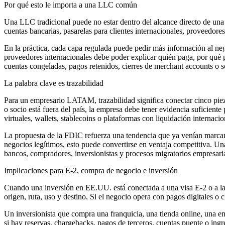
Por qué esto le importa a una LLC común
Una LLC tradicional puede no estar dentro del alcance directo de una 
cuentas bancarias, pasarelas para clientes internacionales, proveedore
En la práctica, cada capa regulada puede pedir más información al nego
proveedores internacionales debe poder explicar quién paga, por qué pa
cuentas congeladas, pagos retenidos, cierres de merchant accounts o s
La palabra clave es trazabilidad
Para un empresario LATAM, trazabilidad significa conectar cinco piezas
o socio está fuera del país, la empresa debe tener evidencia suficient
virtuales, wallets, stablecoins o plataformas con liquidación internacio
La propuesta de la FDIC refuerza una tendencia que ya venían marcan
negocios legítimos, esto puede convertirse en ventaja competitiva. Un
bancos, compradores, inversionistas y procesos migratorios empresaria
Implicaciones para E-2, compra de negocio e inversión
Cuando una inversión en EE.UU. está conectada a una visa E-2 o a la c
origen, ruta, uso y destino. Si el negocio opera con pagos digitales o c
Un inversionista que compra una franquicia, una tienda online, una e
si hay reservas, chargebacks, pagos de terceros, cuentas puente o ingr