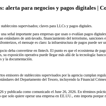
: alerta para negocios y pagos digitales |
tablecoins supervisados; claves para LLCs y pagos digitales.
una señal importante para empresas que usan o evalúan pagos digitale
an estándares de anti-lavado, financiamiento del terrorismo, sancione
onterizos, el mensaje es claro: la infraestructura de pagos puede ser un
gocio deba convertirse en fintech. El punto es que el ecosistema de pa
es, su exposición operativa puede llegar más allá de la tecnología: banc
os y la documentación.
iertos emisores de stablecoins supervisados por la agencia cumplan re
estándares del Departamento del Tesoro, incluyendo la Financial Crim
026 y publicada como comunicado el June 26, 2026. En términos práctic
rio que solo quiere operar una empresa en EE.UU., esto importa porque 