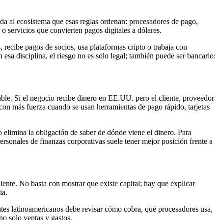
ada al ecosistema que esas reglas ordenan: procesadores de pago,
o servicios que convierten pagos digitales a dólares.
 recibe pagos de socios, usa plataformas cripto o trabaja con
esa disciplina, el riesgo no es solo legal; también puede ser bancario:
able. Si el negocio recibe dinero en EE.UU. pero el cliente, proveedor
a con más fuerza cuando se usan herramientas de pago rápido, tarjetas
limina la obligación de saber de dónde viene el dinero. Para
rsonales de finanzas corporativas suele tener mejor posición frente a
ente. No basta con mostrar que existe capital; hay que explicar
ia.
ntes latinoamericanos debe revisar cómo cobra, qué procesadores usa,
no solo ventas y gastos.