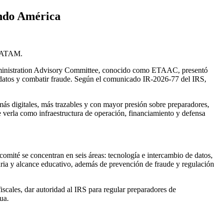
ando América
 LATAM.
 Administration Advisory Committee, conocido como ETAAC, presentó
e datos y combatir fraude. Según el comunicado IR-2026-77 del IRS,
ás digitales, más trazables y con mayor presión sobre preparadores,
verla como infraestructura de operación, financiamiento y defensa
omité se concentran en seis áreas: tecnología e intercambio de datos,
utaria y alcance educativo, además de prevención de fraude y regulación
iscales, dar autoridad al IRS para regular preparadores de
ua.