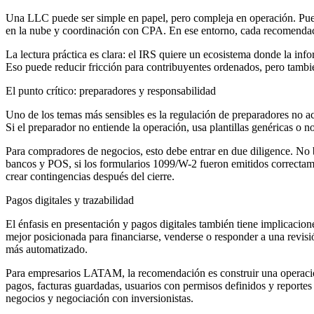
Una LLC puede ser simple en papel, pero compleja en operación. Puede 
en la nube y coordinación con CPA. En ese entorno, cada recomendació
La lectura práctica es clara: el IRS quiere un ecosistema donde la inf
Eso puede reducir fricción para contribuyentes ordenados, pero tamb
El punto crítico: preparadores y responsabilidad
Uno de los temas más sensibles es la regulación de preparadores no ac
Si el preparador no entiende la operación, usa plantillas genéricas o 
Para compradores de negocios, esto debe entrar en due diligence. No ba
bancos y POS, si los formularios 1099/W-2 fueron emitidos correctam
crear contingencias después del cierre.
Pagos digitales y trazabilidad
El énfasis en presentación y pagos digitales también tiene implicacione
mejor posicionada para financiarse, venderse o responder a una revis
más automatizado.
Para empresarios LATAM, la recomendación es construir una operación 
pagos, facturas guardadas, usuarios con permisos definidos y reportes 
negocios y negociación con inversionistas.