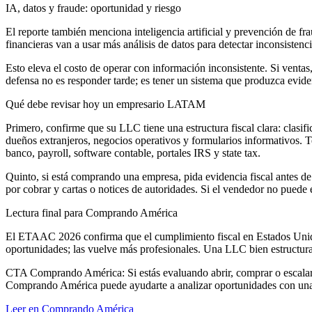
IA, datos y fraude: oportunidad y riesgo
El reporte también menciona inteligencia artificial y prevención de f
financieras van a usar más análisis de datos para detectar inconsistenc
Esto eleva el costo de operar con información inconsistente. Si ventas
defensa no es responder tarde; es tener un sistema que produzca eviden
Qué debe revisar hoy un empresario LATAM
Primero, confirme que su LLC tiene una estructura fiscal clara: clasif
dueños extranjeros, negocios operativos y formularios informativos. Te
banco, payroll, software contable, portales IRS y state tax.
Quinto, si está comprando una empresa, pida evidencia fiscal antes de 
por cobrar y cartas o notices de autoridades. Si el vendedor no puede 
Lectura final para Comprando América
El ETAAC 2026 confirma que el cumplimiento fiscal en Estados Unidos
oportunidades; las vuelve más profesionales. Una LLC bien estructura
CTA Comprando América: Si estás evaluando abrir, comprar o escalar un
Comprando América puede ayudarte a analizar oportunidades con una v
Leer en Comprando América