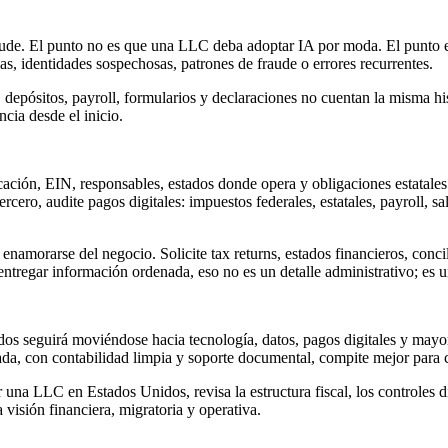
raude. El punto no es que una LLC deba adoptar IA por moda. El punto es 
ias, identidades sospechosas, patrones de fraude o errores recurrentes.
, depósitos, payroll, formularios y declaraciones no cuentan la misma h
cia desde el inicio.
icación, EIN, responsables, estados donde opera y obligaciones estatale
rcero, audite pagos digitales: impuestos federales, estatales, payroll, s
enamorarse del negocio. Solicite tax returns, estados financieros, conc
entregar información ordenada, eso no es un detalle administrativo; es u
 seguirá moviéndose hacia tecnología, datos, pagos digitales y mayor
da, con contabilidad limpia y soporte documental, compite mejor para c
a LLC en Estados Unidos, revisa la estructura fiscal, los controles dig
isión financiera, migratoria y operativa.