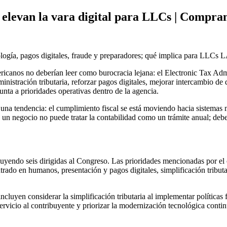
elevan la vara digital para LLCs | Compr
gía, pagos digitales, fraude y preparadores; qué implica para LLCs
ericanos no deberían leer como burocracia lejana: el Electronic Tax
nistración tributaria, reforzar pagos digitales, mejorar intercambio d
unta a prioridades operativas dentro de la agencia.
na tendencia: el cumplimiento fiscal se está moviendo hacia sistemas m
n negocio no puede tratar la contabilidad como un trámite anual; debe 
yendo seis dirigidas al Congreso. Las prioridades mencionadas por el c
entrado en humanos, presentación y pagos digitales, simplificación trib
uyen considerar la simplificación tributaria al implementar políticas f
ervicio al contribuyente y priorizar la modernización tecnológica contin