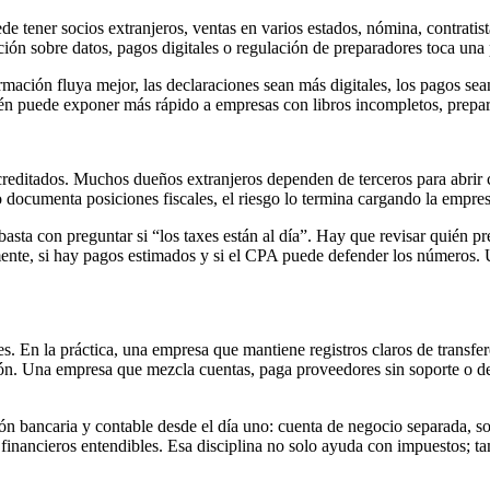
tener socios extranjeros, ventas en varios estados, nómina, contratista
n sobre datos, pagos digitales o regulación de preparadores toca una p
ormación fluya mejor, las declaraciones sean más digitales, los pagos se
ién puede exponer más rápido a empresas con libros incompletos, prepa
reditados. Muchos dueños extranjeros dependen de terceros para abrir c
no documenta posiciones fiscales, el riesgo lo termina cargando la empres
sta con preguntar si “los taxes están al día”. Hay que revisar quién prep
ente, si hay pagos estimados y si el CPA puede defender los números. U
s. En la práctica, una empresa que mantiene registros claros de transfere
ión. Una empresa que mezcla cuentas, paga proveedores sin soporte o d
bancaria y contable desde el día uno: cuenta de negocio separada, soft
financieros entendibles. Esa disciplina no solo ayuda con impuestos; ta