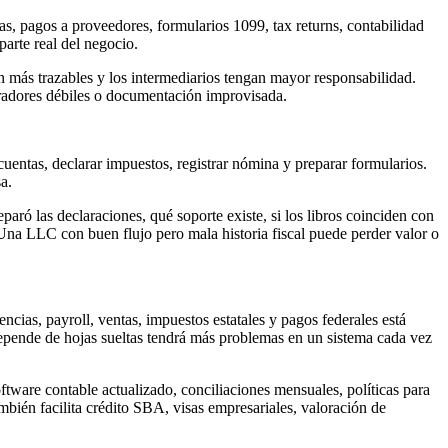
s, pagos a proveedores, formularios 1099, tax returns, contabilidad
arte real del negocio.
an más trazables y los intermediarios tengan mayor responsabilidad.
radores débiles o documentación improvisada.
uentas, declarar impuestos, registrar nómina y preparar formularios.
a.
aró las declaraciones, qué soporte existe, si los libros coinciden con
na LLC con buen flujo pero mala historia fiscal puede perder valor o
ncias, payroll, ventas, impuestos estatales y pagos federales está
epende de hojas sueltas tendrá más problemas en un sistema cada vez
ware contable actualizado, conciliaciones mensuales, políticas para
mbién facilita crédito SBA, visas empresariales, valoración de