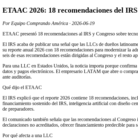
ETAAC 2026: 18 recomendaciones del IRS 
Por Equipo Comprando América · 2026-06-19
ETAAC presentó 18 recomendaciones al IRS y Congreso sobre tecnolo
El IRS acaba de publicar una señal que las LLCs de dueños latinoam
su reporte anual 2026 con 18 recomendaciones para modernizar la admi
seis de esas recomendaciones están dirigidas al Congreso y el resto ap
Para una LLC en Estados Unidos, la noticia importa porque confirma u
datos y pagos electrónicos. El empresario LATAM que abre o compra u
ante auditorías.
Qué dijo el ETAAC
El IRS explicó que el reporte 2026 contiene 18 recomendaciones, inclu
financiamiento sostenido del IRS, inteligencia artificial con diseño c
de preparadores.
El comunicado también señala que las recomendaciones al Congreso incl
declaraciones no acreditados, ofrecer financiamiento predecible para s
Por qué afecta a una LLC