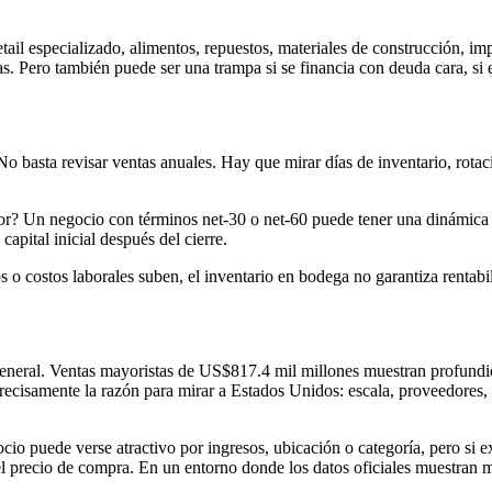
tail especializado, alimentos, repuestos, materiales de construcción, i
tas. Pero también puede ser una trampa si se financia con deuda cara, s
No basta revisar ventas anuales. Hay que mirar días de inventario, rotac
dor? Un negocio con términos net-30 o net-60 puede tener una dinámica m
apital inicial después del cierre.
os o costos laborales suben, el inventario en bodega no garantiza rentab
eneral. Ventas mayoristas de US$817.4 mil millones muestran profundid
isamente la razón para mirar a Estados Unidos: escala, proveedores, f
io puede verse atractivo por ingresos, ubicación o categoría, pero si e
precio de compra. En un entorno donde los datos oficiales muestran mov