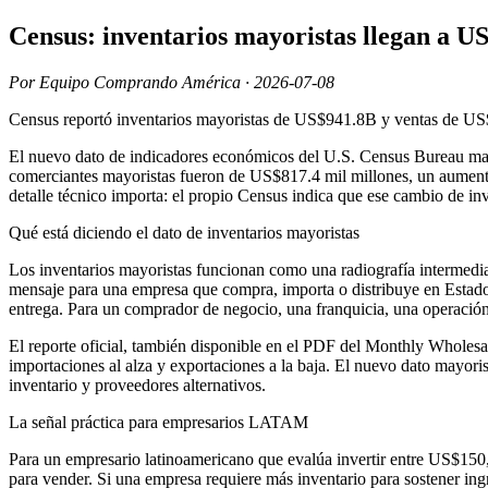
Census: inventarios mayoristas llegan a U
Por Equipo Comprando América · 2026-07-08
Census reportó inventarios mayoristas de US$941.8B y ventas de US
El nuevo dato de indicadores económicos del U.S. Census Bureau mar
comerciantes mayoristas fueron de US$817.4 mil millones, un aumento
detalle técnico importa: el propio Census indica que ese cambio de inv
Qué está diciendo el dato de inventarios mayoristas
Los inventarios mayoristas funcionan como una radiografía intermedia
mensaje para una empresa que compra, importa o distribuye en Estado
entrega. Para un comprador de negocio, una franquicia, una operació
El reporte oficial, también disponible en el PDF del Monthly Wholesa
importaciones al alza y exportaciones a la baja. El nuevo dato mayori
inventario y proveedores alternativos.
La señal práctica para empresarios LATAM
Para un empresario latinoamericano que evalúa invertir entre US$150,
para vender. Si una empresa requiere más inventario para sostener ing