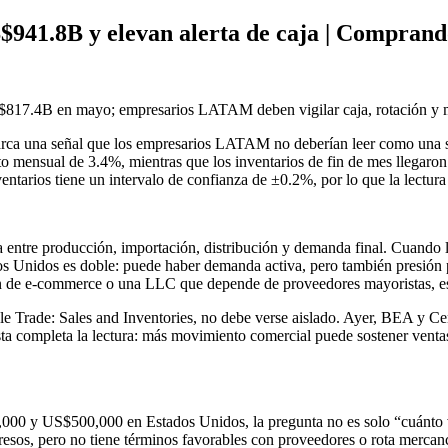
S$941.8B y elevan alerta de caja | Compran
$817.4B en mayo; empresarios LATAM deben vigilar caja, rotación y 
ca una señal que los empresarios LATAM no deberían leer como una sim
 mensual de 3.4%, mientras que los inventarios de fin de mes llegaron 
entarios tiene un intervalo de confianza de ±0.2%, por lo que la lectura 
 entre producción, importación, distribución y demanda final. Cuando l
s Unidos es doble: puede haber demanda activa, pero también presión p
n de e-commerce o una LLC que depende de proveedores mayoristas, ese
le Trade: Sales and Inventories, no debe verse aislado. Ayer, BEA y Ce
sta completa la lectura: más movimiento comercial puede sostener ventas
000 y US$500,000 en Estados Unidos, la pregunta no es solo “cuánto ve
resos, pero no tiene términos favorables con proveedores o rota mercan