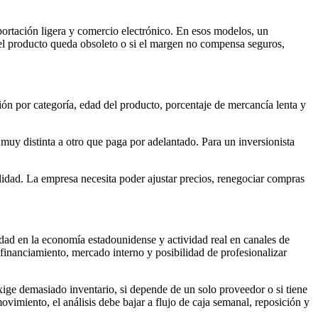
mportación ligera y comercio electrónico. En esos modelos, un
i el producto queda obsoleto o si el margen no compensa seguros,
ión por categoría, edad del producto, porcentaje de mercancía lenta y
uy distinta a otro que paga por adelantado. Para un inversionista
ilidad. La empresa necesita poder ajustar precios, renegociar compras
ad en la economía estadounidense y actividad real en canales de
inanciamiento, mercado interno y posibilidad de profesionalizar
xige demasiado inventario, si depende de un solo proveedor o si tiene
imiento, el análisis debe bajar a flujo de caja semanal, reposición y