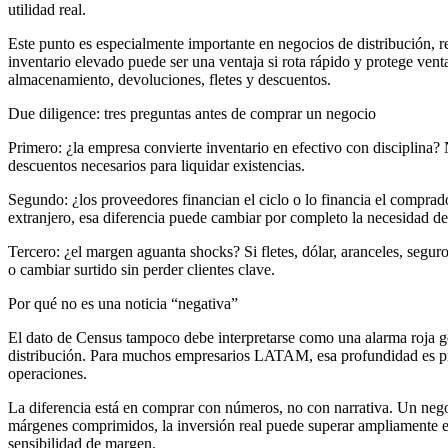
utilidad real.
Este punto es especialmente importante en negocios de distribución, re
inventario elevado puede ser una ventaja si rota rápido y protege ven
almacenamiento, devoluciones, fletes y descuentos.
Due diligence: tres preguntas antes de comprar un negocio
Primero: ¿la empresa convierte inventario en efectivo con disciplina? 
descuentos necesarios para liquidar existencias.
Segundo: ¿los proveedores financian el ciclo o lo financia el compra
extranjero, esa diferencia puede cambiar por completo la necesidad de c
Tercero: ¿el margen aguanta shocks? Si fletes, dólar, aranceles, segur
o cambiar surtido sin perder clientes clave.
Por qué no es una noticia “negativa”
El dato de Census tampoco debe interpretarse como una alarma roja g
distribución. Para muchos empresarios LATAM, esa profundidad es prec
operaciones.
La diferencia está en comprar con números, no con narrativa. Un negoc
márgenes comprimidos, la inversión real puede superar ampliamente el 
sensibilidad de margen.